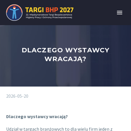
DLACZEGO WYSTAWCY
WRACAJĄ?
2026-05-20
Dlaczego wystawcy wracają?
Udział w targach branżowych to dla wielu firm jeden z